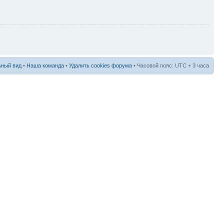
ный вид
•
Наша команда
•
Удалить cookies форума
• Часовой пояс: UTC + 3 часа