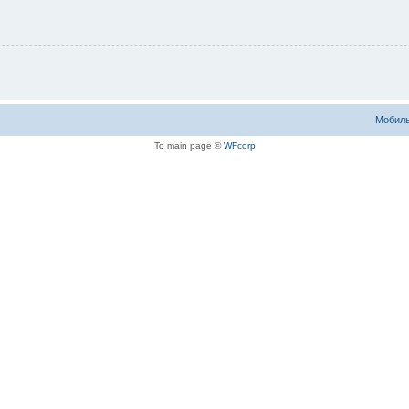
Мобиль
To main page ©
WFcorp