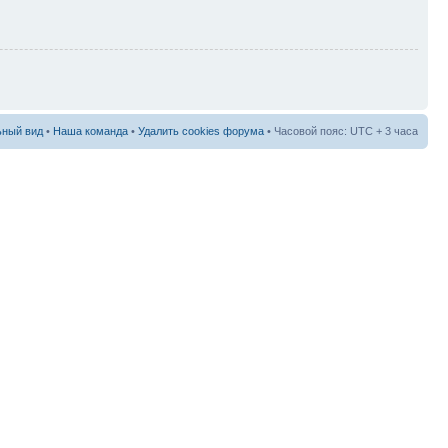
ный вид
•
Наша команда
•
Удалить cookies форума
• Часовой пояс: UTC + 3 часа