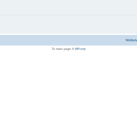
Мобиль
To main page ©
WFcorp