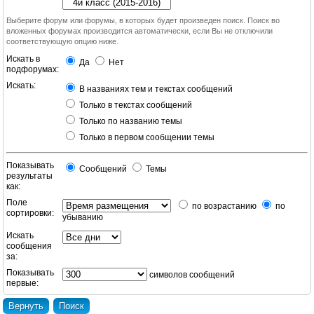
Выберите форум или форумы, в которых будет произведен поиск. Поиск во
вложенных форумах производится автоматически, если Вы не отключили
соответствующую опцию ниже.
Искать в
Да
Нет
подфорумах:
Искать:
В названиях тем и текстах сообщений
Только в текстах сообщений
Только по названию темы
Только в первом сообщении темы
Показывать
Сообщений
Темы
результаты
как:
Поле
по возрастанию
по
сортировки:
убыванию
Искать
сообщения
за:
Показывать
символов сообщений
первые: