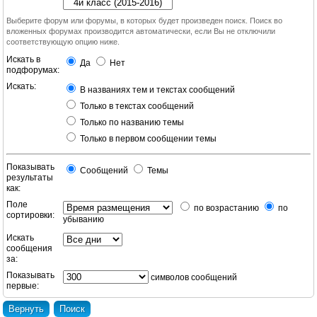
Выберите форум или форумы, в которых будет произведен поиск. Поиск во
вложенных форумах производится автоматически, если Вы не отключили
соответствующую опцию ниже.
Искать в
Да
Нет
подфорумах:
Искать:
В названиях тем и текстах сообщений
Только в текстах сообщений
Только по названию темы
Только в первом сообщении темы
Показывать
Сообщений
Темы
результаты
как:
Поле
по возрастанию
по
сортировки:
убыванию
Искать
сообщения
за:
Показывать
символов сообщений
первые: