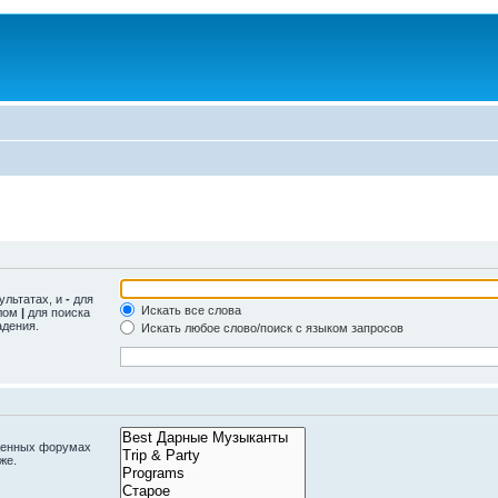
ультатах, и
-
для
Искать все слова
олом
|
для поиска
адения.
Искать любое слово/поиск с языком запросов
оженных форумах
же.