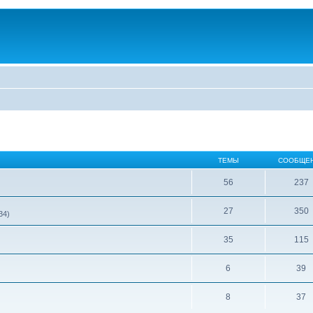
ТЕМЫ
СООБЩЕ
56
237
27
350
34)
35
115
6
39
8
37