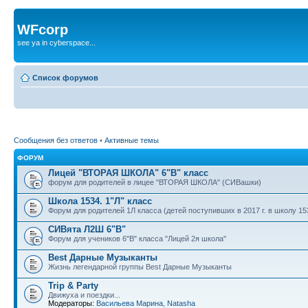
WFcorp
see ya in cyberspace...
Список форумов
Сообщения без ответов
•
Активные темы
ФОРУМ
Лицей "ВТОРАЯ ШКОЛА" 6"В" класс
форум для родителей в лицее "ВТОРАЯ ШКОЛА" (СИВашки)
Школа 1534. 1"Л" класс
Форум для родителей 1Л класса (детей поступивших в 2017 г. в школу 15
СИВята Л2Ш 6"В"
Форум для учеников 6"В" класса "Лицей 2я школа"
Best Дарные Музыканты
Жизнь легендарной группы Best Дарные Музыканты
Trip & Party
Движуха и поездки...
Модераторы:
Васильева Марина
,
Natasha