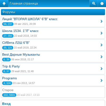
Главная страница
Форумы
Лицей "ВТОРАЯ ШКОЛА" 6"В" класс
56, 237
09 авг 2021, 20:39
Школа 1534. 1"Л" класс
27, 350
22 май 2018, 14:03
СИВята Л2Ш 6"В"
35, 115
15 май 2018, 22:24
Best Дарные Музыканты
6, 39
06 июн 2018, 21:17
Trip & Party
8, 37
29 май 2021, 11:48
Programs
4, 104
03 сен 2013, 14:57
Старое
102, 5601
20 май 2017, 13:10
Вход