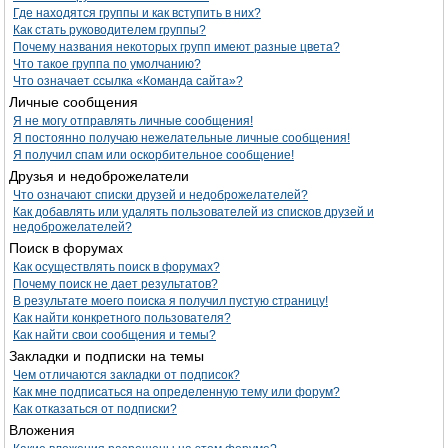
Где находятся группы и как вступить в них?
Как стать руководителем группы?
Почему названия некоторых групп имеют разные цвета?
Что такое группа по умолчанию?
Что означает ссылка «Команда сайта»?
Личные сообщения
Я не могу отправлять личные сообщения!
Я постоянно получаю нежелательные личные сообщения!
Я получил спам или оскорбительное сообщение!
Друзья и недоброжелатели
Что означают списки друзей и недоброжелателей?
Как добавлять или удалять пользователей из списков друзей и
недоброжелателей?
Поиск в форумах
Как осуществлять поиск в форумах?
Почему поиск не дает результатов?
В результате моего поиска я получил пустую страницу!
Как найти конкретного пользователя?
Как найти свои сообщения и темы?
Закладки и подписки на темы
Чем отличаются закладки от подписок?
Как мне подписаться на определенную тему или форум?
Как отказаться от подписки?
Вложения