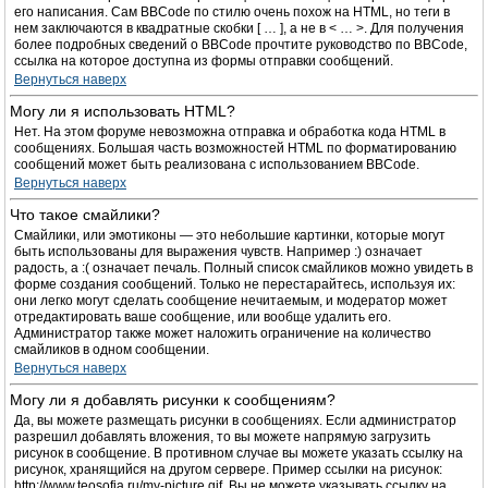
его написания. Сам BBCode по стилю очень похож на HTML, но теги в
нем заключаются в квадратные скобки [ … ], а не в < … >. Для получения
более подробных сведений о BBCode прочтите руководство по BBCode,
ссылка на которое доступна из формы отправки сообщений.
Вернуться наверх
Могу ли я использовать HTML?
Нет. На этом форуме невозможна отправка и обработка кода HTML в
сообщениях. Большая часть возможностей HTML по форматированию
сообщений может быть реализована с использованием BBCode.
Вернуться наверх
Что такое смайлики?
Смайлики, или эмотиконы — это небольшие картинки, которые могут
быть использованы для выражения чувств. Например :) означает
радость, а :( означает печаль. Полный список смайликов можно увидеть в
форме создания сообщений. Только не перестарайтесь, используя их:
они легко могут сделать сообщение нечитаемым, и модератор может
отредактировать ваше сообщение, или вообще удалить его.
Администратор также может наложить ограничение на количество
смайликов в одном сообщении.
Вернуться наверх
Могу ли я добавлять рисунки к сообщениям?
Да, вы можете размещать рисунки в сообщениях. Если администратор
разрешил добавлять вложения, то вы можете напрямую загрузить
рисунок в сообщение. В противном случае вы можете указать ссылку на
рисунок, хранящийся на другом сервере. Пример ссылки на рисунок:
http://www.teosofia.ru/my-picture.gif. Вы не можете указывать ссылку на