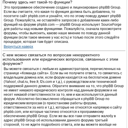
Почему здесь нет такой-то функции?
Это программное обеспечение создано и лицензировано phpBB Group.
Если вы считаете, что какая-то функция должна быть добавлена, то
посетите сайт phpbb.com и узнайте, что по этому поводу думает phpBB
Group. Пожалуйста, не оставляйте запросов о добавлении каких-либо
функций на форуме phpbb.com — phpBB Group использует SourceForge
для работы над новыми функциями. Пожалуйста, сначала просмотрите
форумы, чтобы выяснить, каково наше мнение по поводу данной
функции (если такое мнение у нас есть) и только после этого следуйте
процедуре, которая там будет описана.
Вернуться наверх
С кем можно связаться по вопросам некорректного
использования или юридических вопросов, связанных с этим
форумом?
Вы можете связаться с любым из администраторов, перечисленных на
странице «Команда сайта». Если вы не получите ответа, то свяжитесь с
владельцем домена или, если форум находится на бесплатном домене
(Yahoo!, chat.ru, free.fr, f2s.com и т.д.), с руководством или технической
поддержкой данного домена. Обратите внимание на то, что phpBB Group
не имеет никакого юридического контроля над данным форумом и не
несет никакой ответственности за то, кем и как используется данный
форум. Абсолютно бессмысленно обращаться к phpBB Group по
юридическим вопросам (о приостановке работы форума,
ответственности за него и т.д.), которые не относятся напрямую к сайту
phpbb.com, или которые частично относятся к программному
обеспечению phpBB Group. Если же вы все-таки отправите жалобу в
адрес phpBB Group об использовании данного форума третьей
стороной, то не ждите подробного ответа, или вы можете вообще не