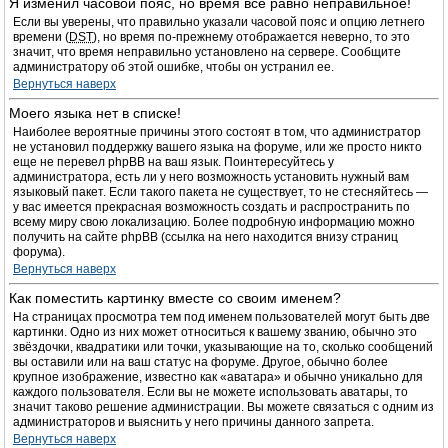
Я изменил часовой пояс, но время все равно неправильное!
Если вы уверены, что правильно указали часовой пояс и опцию летнего
времени (
DST
), но время по-прежнему отображается неверно, то это
значит, что время неправильно установлено на сервере. Сообщите
администратору об этой ошибке, чтобы он устранил ее.
Вернуться наверх
Моего языка нет в списке!
Наиболее вероятные причины этого состоят в том, что администратор
не установил поддержку вашего языка на форуме, или же просто никто
еще не перевел phpBB на ваш язык. Поинтересуйтесь у
администратора, есть ли у него возможность установить нужный вам
языковый пакет. Если такого пакета не существует, то не стесняйтесь —
у вас имеется прекрасная возможность создать и распространить по
всему миру свою локализацию. Более подробную информацию можно
получить на сайте phpBB (ссылка на него находится внизу страниц
форума).
Вернуться наверх
Как поместить картинку вместе со своим именем?
На страницах просмотра тем под именем пользователей могут быть две
картинки. Одно из них может относиться к вашему званию, обычно это
звёздочки, квадратики или точки, указывающие на то, сколько сообщений
вы оставили или на ваш статус на форуме. Другое, обычно более
крупное изображение, известно как «аватара» и обычно уникально для
каждого пользователя. Если вы не можете использовать аватары, то
значит таково решение администрации. Вы можете связаться с одним из
администраторов и выяснить у него причины данного запрета.
Вернуться наверх